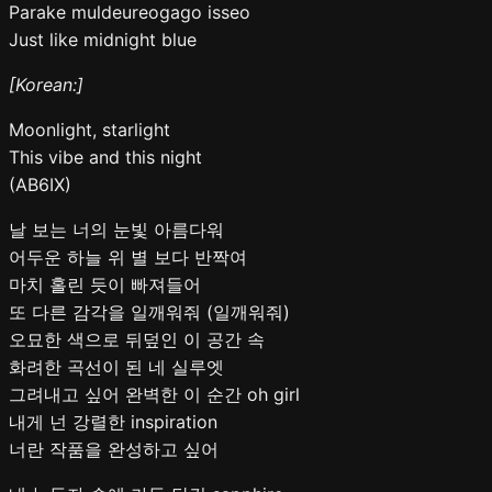
Parake muldeureogago isseo
Just like midnight blue
[Korean:]
Moonlight, starlight
This vibe and this night
(AB6IX)
날 보는 너의 눈빛 아름다워
어두운 하늘 위 별 보다 반짝여
마치 홀린 듯이 빠져들어
또 다른 감각을 일깨워줘 (일깨워줘)
오묘한 색으로 뒤덮인 이 공간 속
화려한 곡선이 된 네 실루엣
그려내고 싶어 완벽한 이 순간 oh girl
내게 넌 강렬한 inspiration
너란 작품을 완성하고 싶어