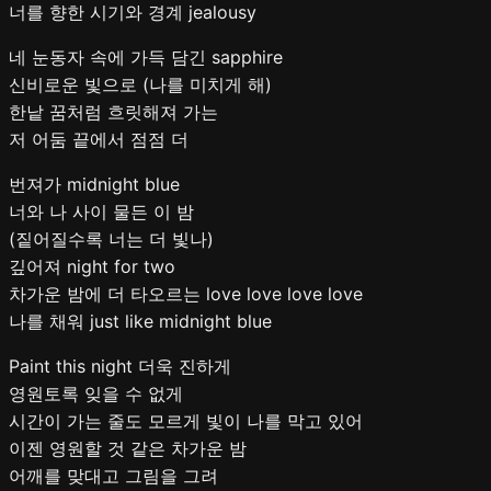
너를 향한 시기와 경계 jealousy
네 눈동자 속에 가득 담긴 sapphire
신비로운 빛으로 (나를 미치게 해)
한낱 꿈처럼 흐릿해져 가는
저 어둠 끝에서 점점 더
번져가 midnight blue
너와 나 사이 물든 이 밤
(짙어질수록 너는 더 빛나)
깊어져 night for two
차가운 밤에 더 타오르는 love love love love
나를 채워 just like midnight blue
Paint this night 더욱 진하게
영원토록 잊을 수 없게
시간이 가는 줄도 모르게 빛이 나를 막고 있어
이젠 영원할 것 같은 차가운 밤
어깨를 맞대고 그림을 그려