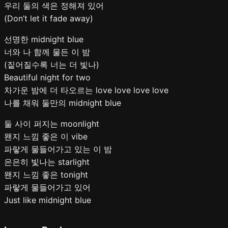
우리 둘의 색은 정해져 있어
(Don’t let it fade away)
선명한 midnight blue
너와 나 함께 물든 이 밤
(짙어질수록 너는 더 빛나)
Beautiful night for two
차가운 밤에 더 타오르는 love love love love
나를 채워 둘만의 midnight blue
둘 사이 퍼지는 moonlight
왠지 느낌 좋은 이 vibe
파랗게 물들어가고 있는 이 밤
은은히 빛나는 starlight
왠지 느낌 좋은 tonight
파랗게 물들어가고 있어
Just like midnight blue