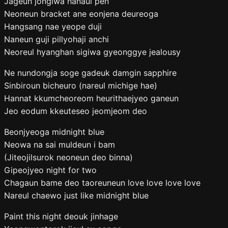
Jageun jongiwa hanaui pen
Neoneun bracket ane eonjena deureoga
Hangsang nae yeope duji
Naneun guji pillyohaji anchi
Neoreul hyanghan sigiwa gyeonggye jealousy
Ne nundongja soge gadeuk damgin sapphire
Sinbiroun bicheuro (nareul michige hae)
Hannat kkumcheoreom heurithaejyeo ganeun
Jeo eodum kkeuteseo jeomjeom deo
Beonjyeoga midnight blue
Neowa na sai muldeun i bam
(Jiteojilsurok neoneun deo binna)
Gipeojyeo night for two
Chagaun bame deo taoreuneun love love love love
Nareul chaewo just like midnight blue
Paint this night deouk jinhage