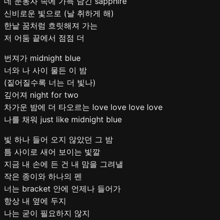
네 눈동자 속에 가득 담긴 sapphire
신비로운 빛으로 (날 취하게 해)
한낱 꿈처럼 흐릿해져 가는
저 어둠 끝에서 점점 더
번져가 midnight blue
너와 나 사이 물든 이 밤
(짙어질수록 너는 더 빛나)
깊어져 night for two
차가운 밤에 더 타오르는 love love love love
나를 채워 just like midnight blue
빛 하나 들어 오지 않았던 그 밤
틈 사이로 새어 보이는 빛깔
지금 내 손에 든 건 내 맘을 그려낼
작은 종이와 하나의 펜
너는 bracket 안에 언제나 들어가
항상 내 옆에 두지
나는 굳이 필요하지 않지