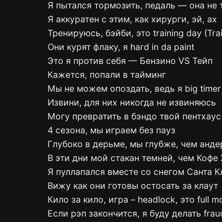
Я пытался тормозить, педаль — она не
Я аккуратен с этим, как хирурги, эй, ах
Тренируюсь, бэйби, это training day (Tra
Они курят флаку, я hard in da paint
Это я против себя — Бензино VS Тейп
Кажется, попали в тайминг
Мы не можем опоздать, ведь я big timer
Извини, для них никогда не извиняюсь
Могу превратить в бэндо твой пентхаус
4 сезона, мы играем без пауз
Глубоко в дерьме, мы глубже, чем анд
В эти дни мой стакан темней, чем Кофе 
Я пуллапался вместе со снегом Санта К
Вижу как они готовы остосать за клаут
Кило за кило, игра – headlock, это full m
Если рэп закончится, я буду делать frau