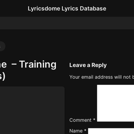
Lyricsdome Lyrics Database
s
e – Training
Leave a Reply
s)
Your email address will not 
Comment
*
Name
*