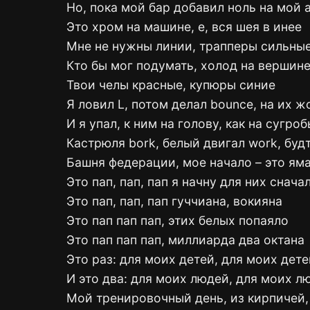
Но, пока мой бар добавил ноль на мой 
Это хром на машине, е, вся шея в инее
Мне не нужны линии, трапперы сильны
Кто бы мог подумать, холод на вершине
Твои челы красные, купюры синие
Я ловил L, потом делал bounce, на их ж
И я упал, к ним на голову, как на сугроб
Кастрюля bork, белый двигал work, будт
Башня федерации, мое начало – это ям
Это пап, пап, пап я начну для них снача
Это пап, пап, пап гуччиана, вокияна
Это пап пап пап, этих белых попаяло
Это пап пап пап, миллиарда два октана
Это раз: для моих детей, для моих дете
И это два: для моих людей, для моих л
Мой тренировочный день, из кирпичей,