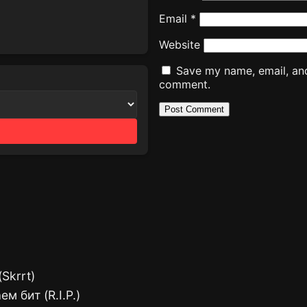
Email
*
Website
Save my name, email, and 
comment.
Skrrt)
 бит (R.I.P.)