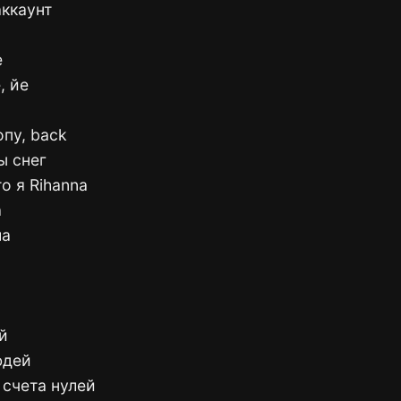
аккаунт
е
, йе
опу, back
ы снег
о я Rihanna
а
ла
й
юдей
 счета нулей