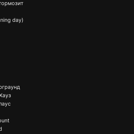
 тормозит
ining day)
ерграунд
Хауз
лаус
ount
d