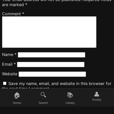
are marked
*
Comment
*
Name
*
Email
*
Website
Save my name, email, and website in this browser for
the next time I comment.
👤
🏠
🔍
📚
Profile
Home
Search
Library