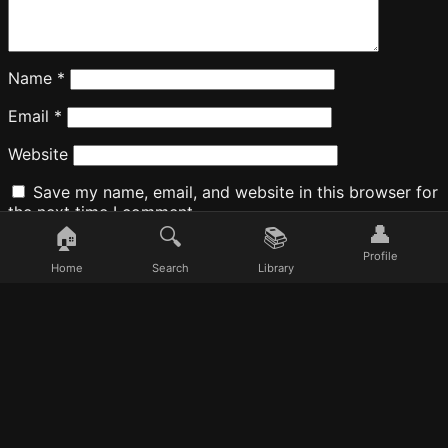
Name
*
Email
*
Website
Save my name, email, and website in this browser for
the next time I comment.
👤
🏠
🔍
📚
Profile
Home
Search
Library