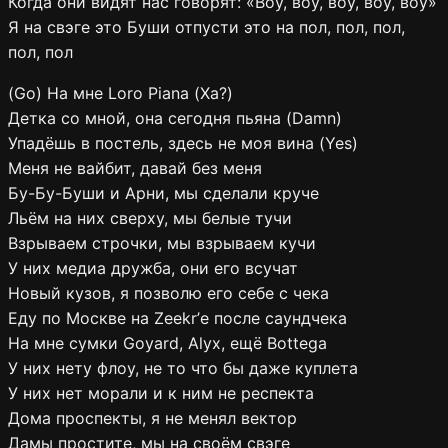
Когда они видят нас говорят: «Воу, воу, воу, воу, воу»
Я на свэге это Буши отпусти это на пол, пол, пол,
пол, пол
(Go) На мне Loro Piana (Ха?)
Детка со мной, она сегодня пьяна (Damn)
Упадёшь в постель, здесь не моя вина (Yes)
Меня не вайбит, давай без меня
Бу-Бу-Буши и Арни, мы сделали круче
Льём на них сверху, мы белые тучи
Взрываем строчки, мы взрываем кучи
У них медиа дружба, они его всучат
Новый кузов, я позволю его себе с чека
Еду по Москве на Zeekr’е после саундчека
На мне сумки Goyard, Alyx, ещё Bottega
У них нету флоу, не то что бы даже куплета
У них нет морали и к ним не респекта
Дома проспекты, я не менял вектор
Дамы простите, мы на своём свэге