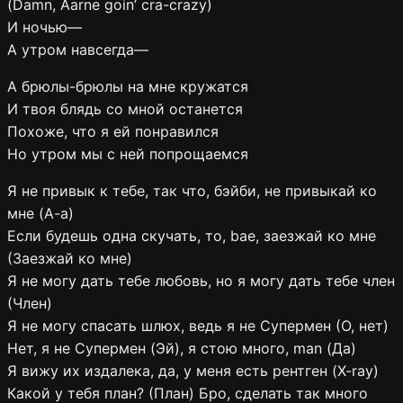
(Damn, Aarne goin’ cra-crazy)
И ночью—
А утром навсегда—
А брюлы-брюлы на мне кружатся
И твоя блядь со мной останется
Похоже, что я ей понравился
Но утром мы с ней попрощаемся
Я не привык к тебе, так что, бэйби, не привыкай ко
мне (А-а)
Если будешь одна скучать, то, bae, заезжай ко мне
(Заезжай ко мне)
Я не могу дать тебе любовь, но я могу дать тебе член
(Член)
Я не могу спасать шлюх, ведь я не Супермен (О, нет)
Нет, я не Супермен (Эй), я стою много, man (Да)
Я вижу их издалека, да, у меня есть рентген (X-ray)
Какой у тебя план? (План) Бро, сделать так много