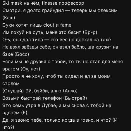
Ski mask на нём, finesse профессор
Смотри, я долго грайндил — теперь мы флексим
(Кэш)
Суки хотят лишь clout и fame
Им похуй на суть, меня это бесит (Бр-р)
О-у, он сдал типа — его вес не доехал на тэхе
Не взял звёзды себе, он взял бабло, ща крузит на
бэхе (Босс)
Если мы не друзья с тобой, то ты не стал для меня
врагом (Оу, нет)
Просто я не хочу, чтоб ты сидел и ел за моим
столом
(Слушай) Эй, бэйби, алло (Алло)
Возьми быстрей телефон (Быстрей)
Это семь утра в Дубае, и мы снова с тобой не
вдвоём (Е)
Да, я звоню тебе, только когда в говно, и что? (И
что?)