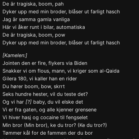
De är tragiska, boom, pah
Dyker upp med min broder, blåser ut farligt hasch
Jag är samma gamla vanliga
Här vi åker runt i bilar, automatiska
De är tragiska, boom, pow
Dyker upp med min broder, blåser ut farligt hasch
[Kamelen:]
Jointen den er fire, flykers via Biden
Snakker vi om flous, mann, vi kriger som al-Qaida
Gilera 180, vi kaller han en rider
Du hører boom, bow, skrrt
Seks hundre hester, vil du teste det?
Og vi har
[?]
baby, du vil elske det
Vi er fra gaten, og alle kjenner grensene
Vi hiver hasj og cocaine til fengselet
Min bror (Min bror), ke du tror? (Ke du tror?)
Tømmer kål for de fammen der du bor