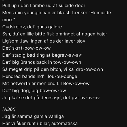
Pull up i den Lambo ud af suicide door
Mens min youngin han er blæst, tænker “Homicide
more”
Gudskelov, det’ guns galore
Ssh, du’ en lille bitte fisk omringet af nogen hajer
Lig’som Jaw, ingen af os der laver sjov
Det’ skrrt-bow-ow-ow
Der’ stadig bad ting at begrav-av-av’
Det’ big Brancs back in tow-ow-own
Så meget drip på den bitch, vi ka’ dro-ow-own
Hundred bands ind’ i lou-ou-ounge
Mit networth er mer’ end Lil Bow-ow-ow
Det’ big dog, big bow-ow-ow
Jeg ka’ se det på deres øjn’, det gør av-av-av
[A36:]
Jag är samma gamla vanliga
Här vi åker runt i bilar, automatiska