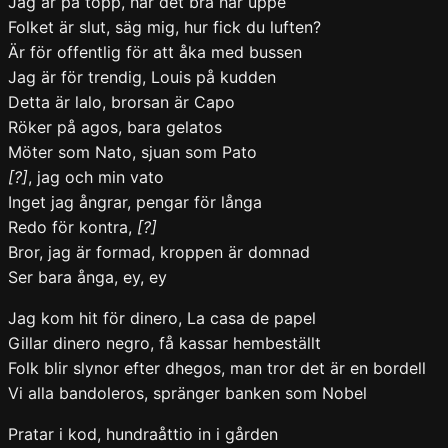
Jag är på topp, har det bra här uppe
Folket är slut, säg mig, hur fick du luften?
Är för offentlig för att åka med bussen
Jag är för trendig, Louis på kudden
Detta är lalo, brorsan är Capo
Röker på agos, bara gelatos
Möter som Nato, sjuan som Pato
[?]
, jag och min vato
Inget jag ångrar, pengar för långa
Redo för kontra,
[?]
Bror, jag är formad, kroppen är domnad
Ser bara ånga, ey, ey
Jag kom hit för dinero, La casa de papel
Gillar dinero negro, få kassar hembeställt
Folk blir slynor efter dhegos, man tror det är en bordell
Vi alla bandoleros, spränger banken som Nobel
Pratar i kod, hundraåttio in i gården