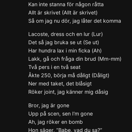
Kan inte stanna för någon råtta
Allt är skrivet (Allt är skrivet)
Så om jag nu dör, jag låter det komma
Lacoste, dress och en lur (Lur)
Det så jag bruka se ut (Se ut)
Har hundra lax i min ficka (Ah)
Lakk, gå och fråga din brud (Mm-mm)
Två pers i en två seat
Åkte 250, börja må dåligt (Dåligt)
Ner med taket, det blåsigt
Röker joint, jag känner mig dåsig
Bror, jag är gone
Upp på scen, sen I’m gone
Ah, jag röker en bomb
Hon säger, “Babe, vad du sa?”