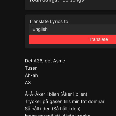
Translate Lyrics to:
Translate
Det A36, det Asme
Tusen
Ah-ah
A3
Å-Å-Åker i bilen (Åker i bilen)
Trycker på gasen tills min fot domnar
Så håll i den (Så håll i den)
Ingen garanti att vi inte krocka