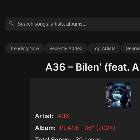
🔍
Trending Now
Recently Added
Top Artists
Genre
A36 – Bilen’ (feat. 
Artist:
A36
Album:
PLANET 36" (2024)
Total Songs:
39 songs