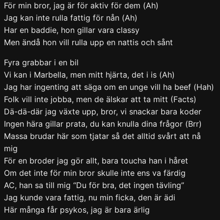
För min bror, jag är för aktiv för dem (Ah)
Jag kan inte rulla fattig för nån (Ah)
Har en baddie, hon gillar vara classy
Men ändå hon vill rulla upp en nattis och sånt
Fyra grabbar i en bil
Vi kan i Marbella, men mitt hjärta, det i is (Ah)
Jag har ingenting att säga om en unge vill ha beef (Hah)
Folk vill inte jobba, men de älskar att ta mitt (Facts)
Dä-dä-där jag växte upp, bror, vi snackar bara koder
Ingen hära gillar prata, du kan knulla dina frågor (Brr)
Massa brudar här som tjatar så det alltid svårt att nå
mig
För en broder jag gör allt, bara toucha han i håret
Om det inte för min bror skulle inte ens va färdig
AC, han sa till mig “Du för bra, det ingen tävling”
Jag kunde vara fattig, nu min ficka, den är ädi
Här många får psykos, jag är bara ärlig