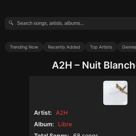
🔍
Trending Now
Recently Added
Top Artists
Genre
A2H – Nuit Blanch
Artist:
A2H
Album:
Libre
Total Songs:
68 songs