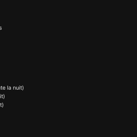
s
e la nuit)
it)
t)