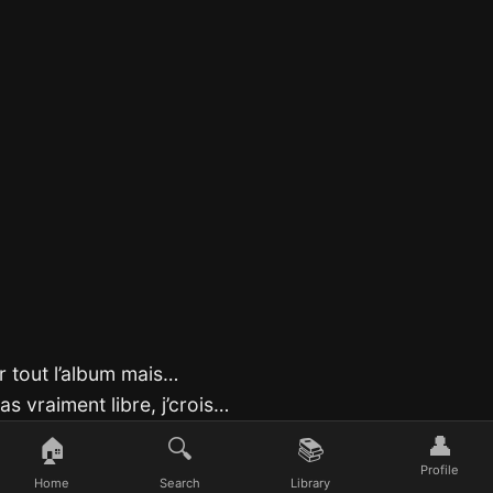
 sur tout l’album mais…
pas vraiment libre, j’crois…
 dans ton hustle… t’es
👤
🏠
🔍
📚
Profile
Home
Search
Library