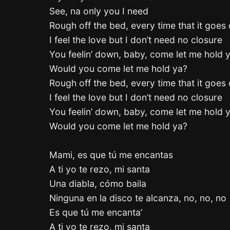
See, na only you I need
Rough off the bed, every time that it goe
I feel the love but I don’t need no closure
You feelin’ down, baby, come let me hold 
Would you come let me hold ya?
Rough off the bed, every time that it goe
I feel the love but I don’t need no closure
You feelin’ down, baby, come let me hold 
Would you come let me hold ya?
Mami, es que tú me encantas
A ti yo te rezo, mi santa
Una diabla, cómo baila
Ninguna en la disco te alcanza, no, no, no
Es que tú me encanta’
A ti yo te rezo, mi santa