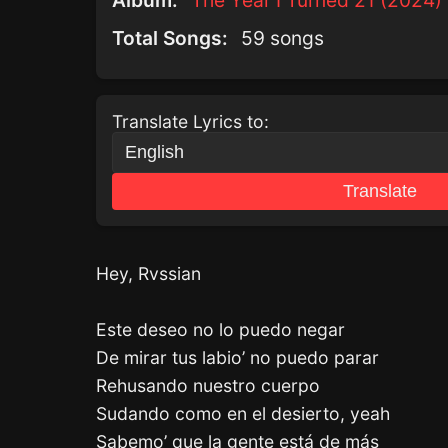
Album:
The Year I Turned 21 (2024)
Total Songs:
59 songs
Translate Lyrics to:
Translate
Hey, Rvssian
Este deseo no lo puedo negar
De mirar tus labio’ no puedo parar
Rehusando nuestro cuerpo
Sudando como en el desierto, yeah
Sabemo’ que la gente está de más