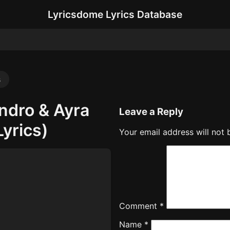
Lyricsdome Lyrics Database
s
ndro & Ayra
Leave a Reply
Lyrics)
Your email address will not 
Comment
*
Name
*